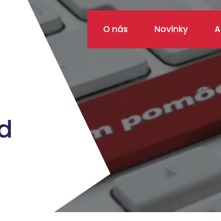
O nás
Novinky
A
d