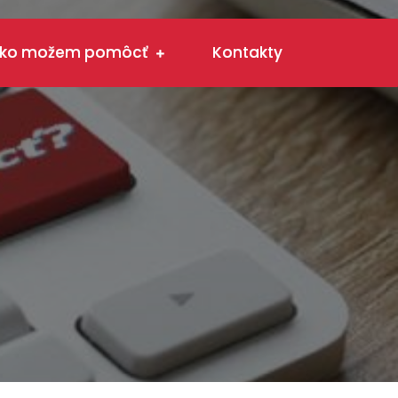
ko možem pomôcť
Kontakty