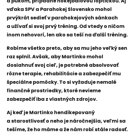
a pukom, prípadne hokejbalovou loptičkou. Aj
vďaka SPV a Parahokej Slovensko mohol
prvýkrát sedieť v parahokejových sánkach
a užívať si svoj prvý tréning. Od vtedy o ničom
inom nehovorí, len ako sa teší na ďalší tréning.
Robíme všetko preto, aby sa mu jeho veľký sen
raz splnil. Avšak, aby Martinko mohol
dosiahnuť svoj cieľ, je potrebné absolvovať
rôzne terapie, rehabilitácie a zabezpečiť mu
špeciálne pomôcky. To si vyžaduje nemalé
finančné prostriedky, ktoré nevieme
zabezpečiť iba z vlastných zdrojov.
Aj keď je Martinko hendikepovaný
a starostlivosť o neho je náročnejšia, veľmi sa
tešíme, že ho máme a že nám robí stále radosť.