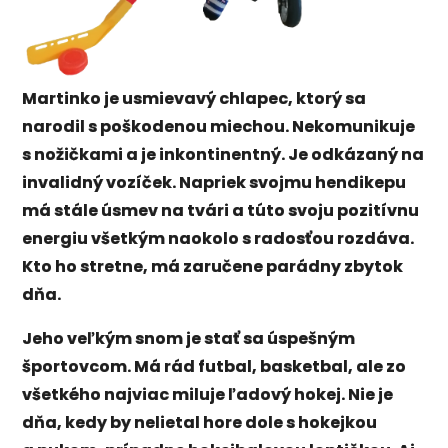
Martinko je usmievavý chlapec, ktorý sa
narodil s poškodenou miechou. Nekomunikuje
s nožičkami a je inkontinentný. Je odkázaný na
invalidný vozíček. Napriek svojmu hendikepu
má stále úsmev na tvári a túto svoju pozitívnu
energiu všetkým naokolo s radosťou rozdáva.
Kto ho stretne, má zaručene parádny zbytok
dňa.
Jeho veľkým snom je stať sa úspešným
športovcom. Má rád futbal, basketbal, ale zo
všetkého najviac miluje ľadový hokej. Nie je
dňa, kedy by nelietal hore dole s hokejkou