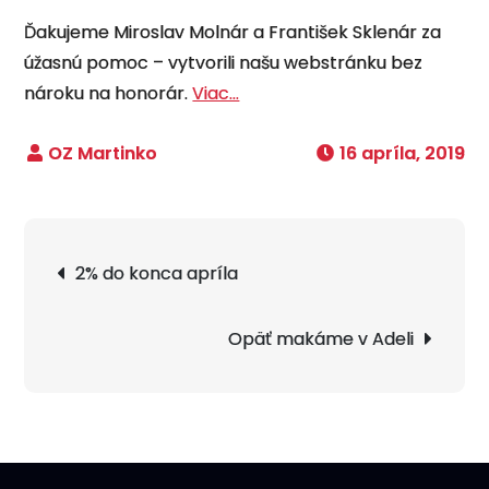
Ďakujeme Miroslav Molnár a František Sklenár za
úžasnú pomoc – vytvorili našu webstránku bez
nároku na honorár.
Viac…
16 apríla, 2019
Navigácia
2% do konca apríla
v
článku
Opäť makáme v Adeli